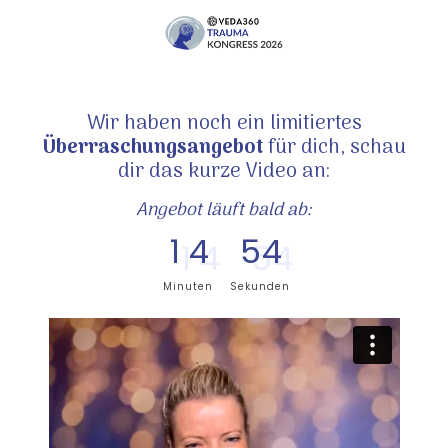
Wir haben noch ein limitiertes
Überraschungsangebot
für dich, schau
dir das kurze Video an:
Angebot läuft bald ab:
3
1
4
5
4
Minuten
Sekunden