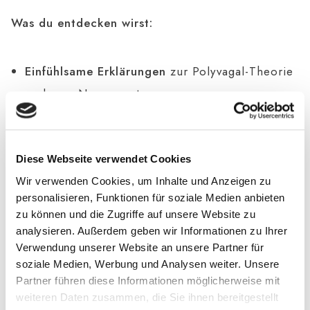
Was du entdecken wirst:
Einfühlsame Erklärungen
zur Polyvagal-Theorie
und zum Nervensystem
Praktische
Bewältigungsstrategien
für den
Alltag
Diese Webseite verwendet Cookies
Wissenschaftlich fundierte
Therapiemethoden
Wir verwenden Cookies, um Inhalte und Anzeigen zu
für ein selbstbestimmtes Leben
personalisieren, Funktionen für soziale Medien anbieten
zu können und die Zugriffe auf unsere Website zu
analysieren. Außerdem geben wir Informationen zu Ihrer
Lass uns gemeinsam auf eine Reise der Heilung
Verwendung unserer Website an unsere Partner für
gehen. Bereit für den ersten Schritt?
soziale Medien, Werbung und Analysen weiter. Unsere
Partner führen diese Informationen möglicherweise mit
weiteren Daten zusammen, die Sie ihnen bereitgestellt