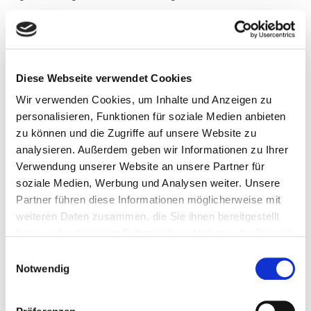
Entschuldigung mehr, nicht jetzt mit deinem
neuen Leben zu beginnen!
Diese Webseite verwendet Cookies
Wir verwenden Cookies, um Inhalte und Anzeigen zu
personalisieren, Funktionen für soziale Medien anbieten
zu können und die Zugriffe auf unsere Website zu
analysieren. Außerdem geben wir Informationen zu Ihrer
Verwendung unserer Website an unsere Partner für
soziale Medien, Werbung und Analysen weiter. Unsere
Partner führen diese Informationen möglicherweise mit
weiteren Daten zusammen, die Sie ihnen bereitgestellt
ZAHLREICHE BONUS-VIDEOS
haben oder die sie im Rahmen Ihrer Nutzung der Dienste
Noch mehr Experten-Wissen
gesammelt haben. Sie können jederzeit die Cookie-
Einwilligungsauswahl
Einstellungen widerrufen oder ändern:
Cookie-
Notwendig
Aus unserem großen Repertoire haben wir etliche
Einstellungen
. Es befindet sich auch ein Link in der
Fußzeile zu den Einstellungen der Cookies um diese
Videos für dich ausgewählt, die den Kongress-