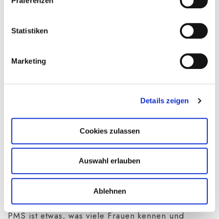
Präferenzen
jederzeit widerrufen oder ändern zu können.
Inhalt perfekt ergänzen! Lerne weitere
Expert:innen kennen und profitiere von ihrem
Statistiken
Wissen.
Marketing
Details zeigen
Cookies zulassen
E-BOOK: RAUS AUS DER HORMON-
Auswahl erlauben
ACHTERBAHN
Von Martin Auerswald, M.Sc.
Ablehnen
PMS ist etwas, was viele Frauen kennen und