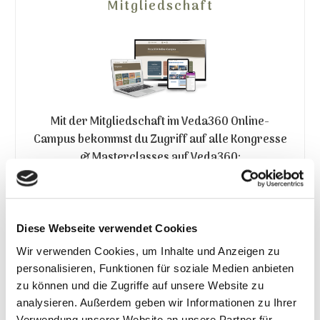
Mitgliedschaft
Mit der Mitgliedschaft im Veda360 Online-
Campus bekommst du Zugriff auf
alle Kongresse
& Masterclasses auf Veda360:
Über
4
00+ Experteninterviews
zu Schul-
und Alternativer Medizin, Naturheilkunde,
Diese Webseite verwendet Cookies
Psychologie und Spiritualität
Wir verwenden Cookies, um Inhalte und Anzeigen zu
personalisieren, Funktionen für soziale Medien anbieten
das gesammelte Wissen
zu können und die Zugriffe auf unsere Website zu
hunderter
Experten
analysieren. Außerdem geben wir Informationen zu Ihrer
Umfangreiches Bonusmaterial
wie E-
Verwendung unserer Website an unsere Partner für