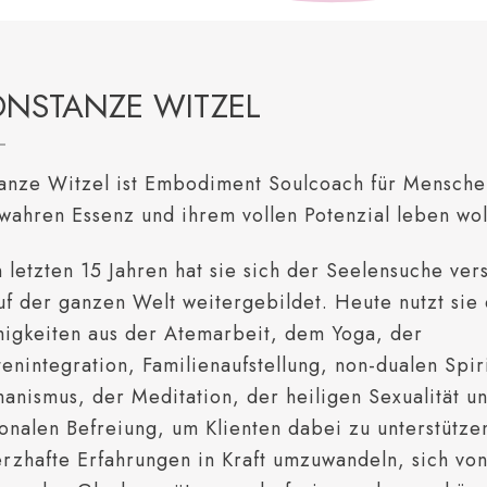
CONSTANZE WITZEL
anze Witzel ist Embodiment Soulcoach für Mensche
 wahren Essenz und ihrem vollen Potenzial leben wol
n letzten 15 Jahren hat sie sich der Seelensuche ve
uf der ganzen Welt weitergebildet. Heute nutzt sie d
higkeiten aus der Atemarbeit, dem Yoga, der
tenintegration, Familienaufstellung, non-dualen Spir
anismus, der Meditation, der heiligen Sexualität u
onalen Befreiung, um Klienten dabei zu unterstütze
rzhafte Erfahrungen in Kraft umzuwandeln, sich vo