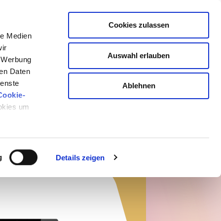
is online vom 25.08. bis 03.09.2023
Cookies zulassen
le Medien
ir
Auswahl erlauben
, Werbung
DE KRAFT DER
ren Daten
ienste
Ablehnen
TZEN
Cookie-
ookies um
g
Details zeigen