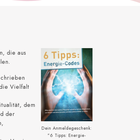
n, die aus
len.
rschrieben
ie Vielfalt
itualität, dem
nd der
n,
Dein Anmeldegeschenk:
n
"6 Tipps: Energie-