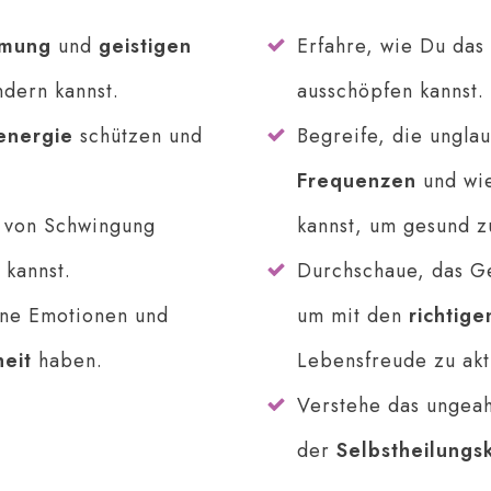
mmung
und
geistigen
Erfahre, wie Du das
dern kannst.
ausschöpfen kannst.
energie
schützen und
Begreife, die ungla
Frequenzen
und wi
e von Schwingung
kannst, um gesund z
 kannst.
Durchschaue, das G
ine Emotionen und
um mit den
richtig
eit
haben.
Lebensfreude zu akt
Verstehe das ungea
der
Selbstheilungs