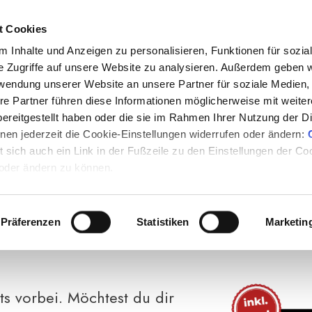
Grat
OSTENLOS ANMELDEN
t Cookies
 Inhalte und Anzeigen zu personalisieren, Funktionen für sozia
e Zugriffe auf unsere Website zu analysieren. Außerdem geben w
rwendung unserer Website an unsere Partner für soziale Medien
GE, UM DIE HEILEN
re Partner führen diese Informationen möglicherweise mit weite
ereitgestellt haben oder die sie im Rahmen Ihrer Nutzung der D
WINGUNGEN ZU NU
en jederzeit die Cookie-Einstellungen widerrufen oder ändern:
et sich auch ein Link in der Fußzeile zu den Einstellungen der C
 oder ändern zu können.
Präferenzen
Statistiken
Marketin
ts vorbei. Möchtest du dir