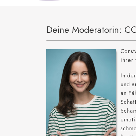
Deine Moderatorin: 
Const
ihrer
In de
und a
an Fä
Schat
Scham
emoti
schme