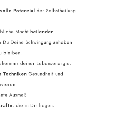
volle Potenzial
der Selbstheilung
ubliche Macht
heilender
e Du Deine Schwingung anheben
u bleiben.
eheimnis deiner Lebensenergie,
en Techniken
Gesundheit und
ivieren.
hnte Ausmaß
kräfte
, die in Dir liegen.