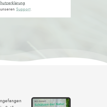
hutzerklärung
.
e unseren
Support
.
angefangen