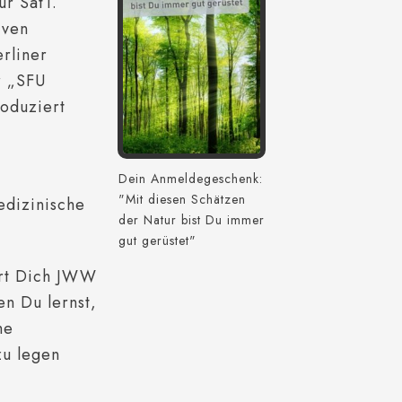
ür Sat1.
iven
rliner
r „SFU
roduziert
Dein Anmeldegeschenk:
"Mit diesen Schätzen
edizinische
der Natur bist Du immer
gut gerüstet"
hrt Dich JWW
en Du lernst,
he
zu legen