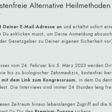
ostenfreie Alternative Heilmethode
t Deiner E-Mail-Adresse an
und erhältst sofort ei
en Du anklicken musst, um Deine Anmeldung abzusch
 der Gesetzgeber zu Deiner eigenen Sicherheit vor)
esses vom
24. Februar bis 5. März 2023
werden Dir 
ie bis zu biologischer Zahnmedizin, kostenfrei ber
s mit dem Link zum Kongressraum
, in dem Du dann
dest. Die Interviews sind immer 24 Stunden lang fre
sen Zeitraum hinaus lebenslangen Zugriff auf die K
nnst Du Dir den
Premium-Zugang
sichern.