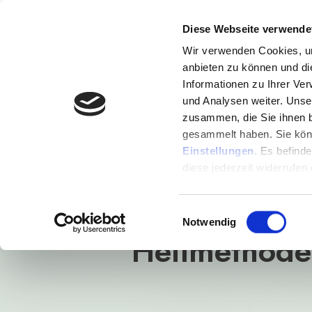
Diese Webseite verwende
Wir verwenden Cookies, um
anbieten zu können und di
Informationen zu Ihrer Ve
und Analysen weiter. Unse
zusammen, die Sie ihnen b
Gra
gesammelt haben. Sie könn
Einstellungen
. Es befind
Von Ayurve
diese jederzeit widerrufen
biologisch
Einwilligungsauswahl
Notwendig
Heilmethode 