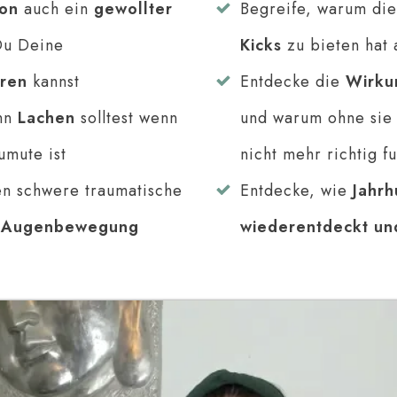
ion
auch ein
gewollter
Begreife, warum di
Du Deine
Kicks
zu bieten hat 
eren
kannst
Entdecke die
Wirku
ann
Lachen
solltest wenn
und warum ohne sie 
umute ist
nicht mehr richtig f
en schwere traumatische
Entdecke, wie
Jahrh
n Augenbewegung
wiederentdeckt un