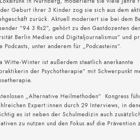
Lokalfunk in Nürnberg, moderierte sie viele Jahre f
der Geburt ihrer 3 Kinder zog sie sich aus dem akt
ehgeschäft zurück. Aktuell moderiert sie bei dem Be
sender “94 3 Rs2”, gehört zu den Gastdozenten de
rsität Berlin Medien und Digitaljournalismus“ und p
e Podcasts, unter anderem für „Podcasteins“.
ca Witte-Winter ist außerdem staatlich anerkannte
praktikerin der Psychotherapie“ mit Schwerpunkt m
osetherapie.
stenlosen „Alternative Heilmethoden“ Kongress fü
ahlreichen Expert:innen durch 29 Interviews, in den
ichtig es ist neben der Schulmedizin auch zusätzlic
nativen zu nutzen und den Fokus auf die Prävention 