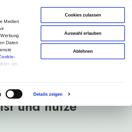
Kostenlos anmelden
Cookies zulassen
le Medien
ir
Auswahl erlauben
, Werbung
ren Daten
ienste
Ablehnen
023
Cookie-
ookies um
apie bis zu
hre, welche
g
Details zeigen
ist und nutze