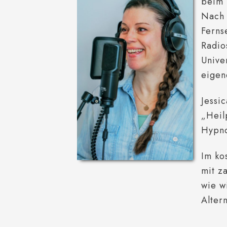
beim 
Nach 
Ferns
Radio
Unive
eigen
Jessi
„Heil
Hypn
Im ko
mit z
wie w
Alter