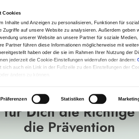
t Cookies
 Inhalte und Anzeigen zu personalisieren, Funktionen für sozia
e Zugriffe auf unsere Website zu analysieren. Außerdem geben w
rwendung unserer Website an unsere Partner für soziale Medien
re Partner führen diese Informationen möglicherweise mit weite
ereitgestellt haben oder die sie im Rahmen Ihrer Nutzung der D
tis & Online vom 24. Februar bis 5. März 2
en jederzeit die Cookie-Einstellungen widerrufen oder ändern:
et sich auch ein Link in der Fußzeile zu den Einstellungen der C
da über Nährstoffther
 oder ändern zu können.
er Zahnmedizin - Erfa
Präferenzen
Statistiken
Marketin
für Dich die Richtige 
die Prävention