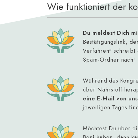
Wie funktioniert der k
Du meldest Dich mi
Bestätigungslink, d
Verfahren" schreibt
Spam-Ordner nach!
Während des Kongr
über Nährstofftherap
eine E-Mail von un
jeweiligen Tages fin
Möchtest Du über die
Boni haben, dann ka