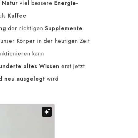
e
Natur
viel bessere
Energie-
als
Kaffee
ng
der richtigen
Supplemente
unser Körper in der heutigen Zeit
unktionieren kann
underte altes Wissen
erst jetzt
d neu ausgelegt
wird